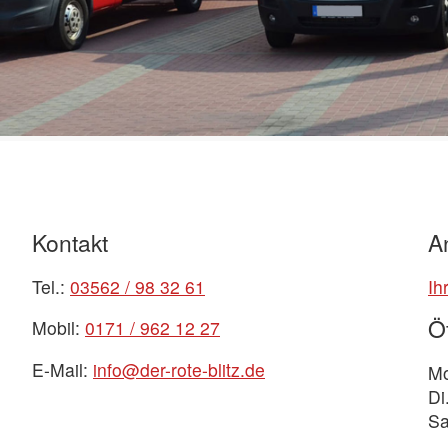
Kontakt
A
Tel.:
03562 / 98 32 61
Ih
Ö
Mobil:
0171 / 962 12 27
E-Mail:
info@der-rote-blitz.de
Mo
Di
Sa